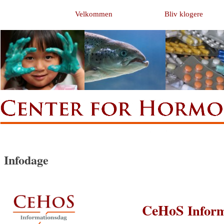
Velkommen
Bliv klogere
Infodage
CeHoS
Inform